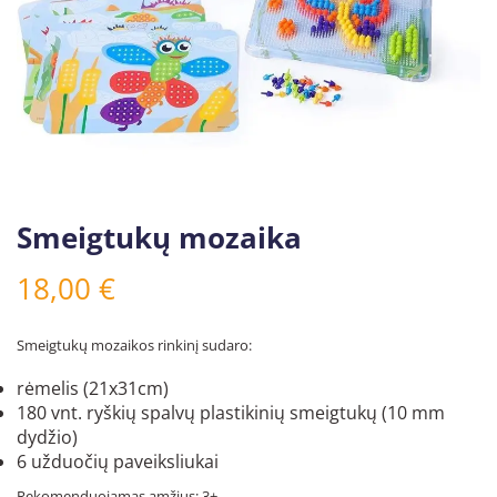
Smeigtukų mozaika
18,00
€
Smeigtukų mozaikos rinkinį sudaro:
rėmelis (21x31cm)
180 vnt. ryškių spalvų plastikinių smeigtukų (10 mm
dydžio)
6 užduočių paveiksliukai
Rekomenduojamas amžius: 3+