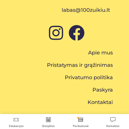
labas@100zuikiu.lt
Apie mus
Pristatymas ir grąžinimas
Privatumo politika
Paskyra
Kontaktai
Edukacijos
Stovyklos
Parduotuvė
Kontaktai