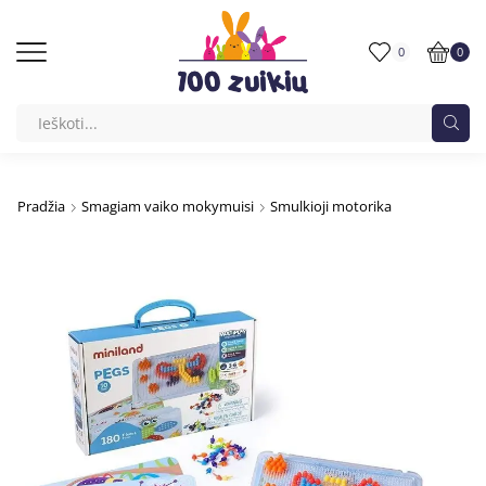
0
0
Pradžia
Smagiam vaiko mokymuisi
Smulkioji motorika