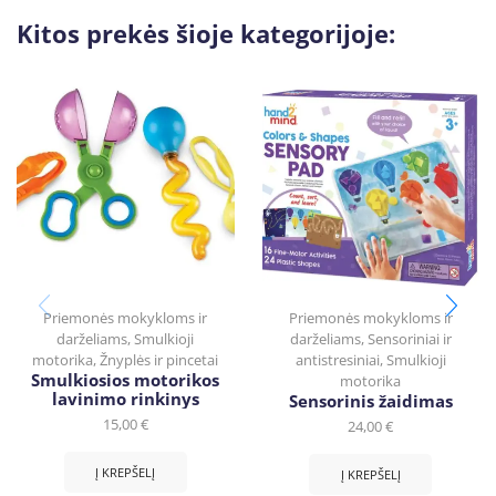
Kitos prekės šioje kategorijoje:
Priemonės mokykloms ir
Priemonės mokykloms ir
darželiams
,
Smulkioji
darželiams
,
Sensoriniai ir
motorika
,
Žnyplės ir pincetai
antistresiniai
,
Smulkioji
Smulkiosios motorikos
motorika
lavinimo rinkinys
Sensorinis žaidimas
15,00
€
24,00
€
Į KREPŠELĮ
Į KREPŠELĮ