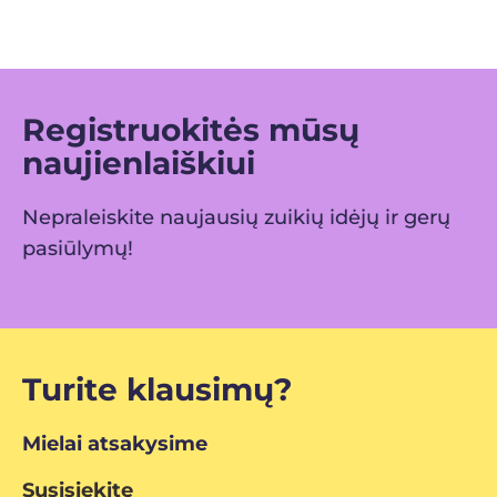
Registruokitės mūsų
naujienlaiškiui
Nepraleiskite naujausių zuikių idėjų ir gerų
pasiūlymų!
Turite klausimų?
Mielai atsakysime
Susisiekite