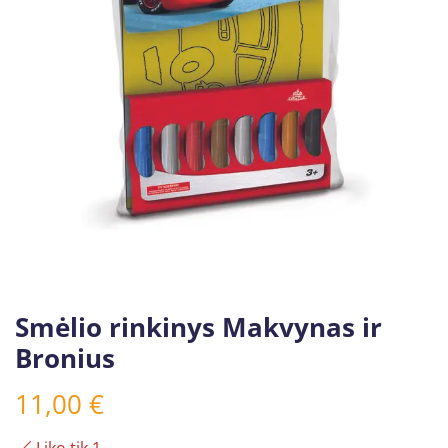
Smėlio rinkinys Makvynas ir
Bronius
11,00
€
Liko tik 1