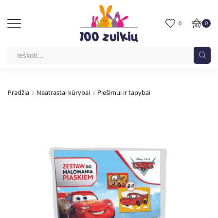
0
0
Pradžia
Neatrastai kūrybai
Piešimui ir tapybai