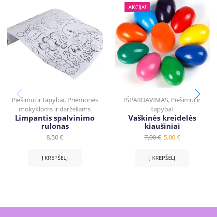
AKCIJA!
Piešimui ir tapybai
,
Priemonės
IŠPARDAVIMAS
,
Piešimui ir
mokykloms ir darželiams
tapybai
Limpantis spalvinimo
Vaškinės kreidelės
rulonas
kiaušiniai
8,50
€
7,00
€
5,00
€
Į KREPŠELĮ
Į KREPŠELĮ