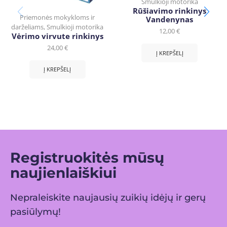
Smulkioji motorika
Rūšiavimo rinkinys
Priemonės mokykloms ir
Vandenynas
darželiams
,
Smulkioji motorika
12,00
€
Vėrimo virvute rinkinys
24,00
€
Į KREPŠELĮ
Į KREPŠELĮ
Registruokitės mūsų
naujienlaiškiui
Nepraleiskite naujausių zuikių idėjų ir gerų
pasiūlymų!