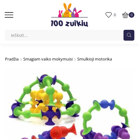
0
0
Pradžia
Smagiam vaiko mokymuisi
Smulkioji motorika