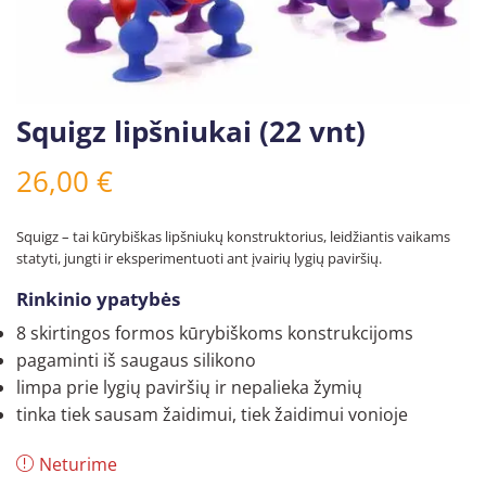
Squigz lipšniukai (22 vnt)
26,00
€
Squigz – tai kūrybiškas lipšniukų konstruktorius, leidžiantis vaikams
statyti, jungti ir eksperimentuoti ant įvairių lygių paviršių.
Rinkinio ypatybės
8 skirtingos formos kūrybiškoms konstrukcijoms
pagaminti iš saugaus silikono
limpa prie lygių paviršių ir nepalieka žymių
tinka tiek sausam žaidimui, tiek žaidimui vonioje
Neturime