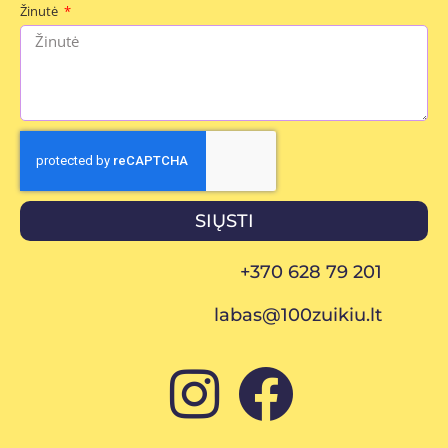
Žinutė
SIŲSTI
+370 628 79 201
labas@100zuikiu.lt