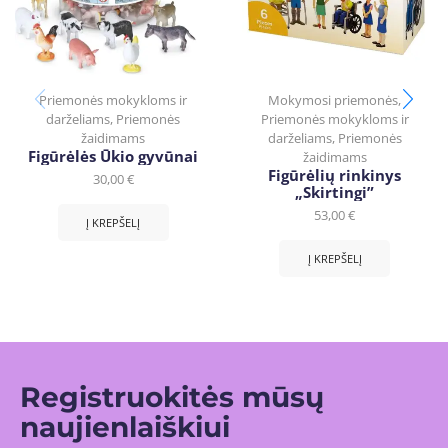
Priemonės mokykloms ir
Mokymosi priemonės
,
darželiams
,
Priemonės
Priemonės mokykloms ir
žaidimams
darželiams
,
Priemonės
Figūrėlės Ūkio gyvūnai
žaidimams
Figūrėlių rinkinys
30,00
€
„Skirtingi”
53,00
€
Į KREPŠELĮ
Į KREPŠELĮ
Registruokitės mūsų
naujienlaiškiui