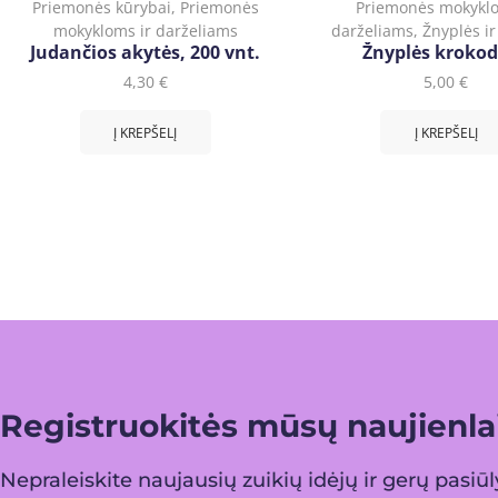
Priemonės kūrybai
,
Priemonės
Priemonės mokyklo
mokykloms ir darželiams
darželiams
,
Žnyplės ir
Judančios akytės, 200 vnt.
Žnyplės krokod
4,30
€
5,00
€
Į KREPŠELĮ
Į KREPŠELĮ
Registruokitės mūsų naujienlai
Nepraleiskite naujausių zuikių idėjų ir gerų pasiū