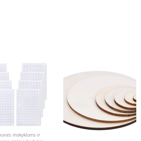
monės mokykloms ir