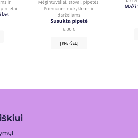
darže
ms ir
Mėgintuvėliai, stovai, pipetės
,
Maži 
 pincetai
Priemonės mokykloms ir
ilas
darželiams
Susukta pipetė
6,00
€
Į KREPŠELĮ
škiui
lymų!