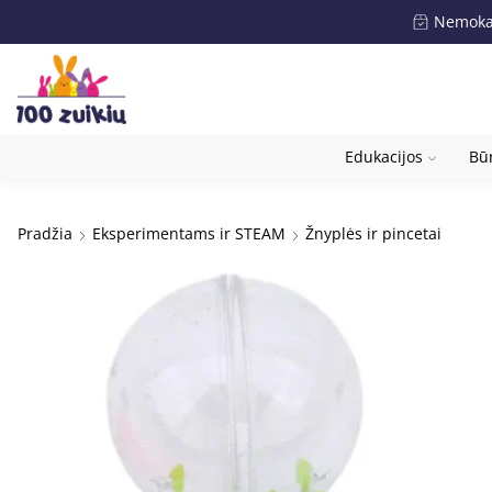
Nemokam
Edukacijos
Būr
Pradžia
Eksperimentams ir STEAM
Žnyplės ir pincetai