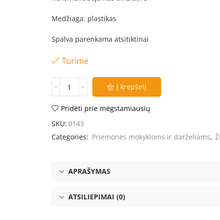
Medžiaga: plastikas
Spalva parenkama atsitiktinai
Turime
Į krepšelį
Pridėti prie mėgstamiausių
SKU:
0143
Categories:
Priemonės mokykloms ir darželiams
,
Ž
APRAŠYMAS
ATSILIEPIMAI (0)