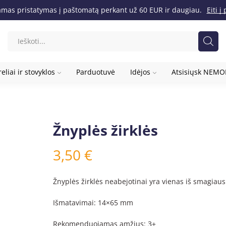
as pristatymas į paštomatą perkant už 60 EUR ir daugiau.
Eiti 
eliai ir stovyklos
Parduotuvė
Idėjos
Atsisiųsk NEM
Žnyplės žirklės
3,50
€
Žnyplės žirklės neabejotinai yra vienas iš smagiau
Išmatavimai: 14×65 mm
Rekomenduojamas amžius: 3+