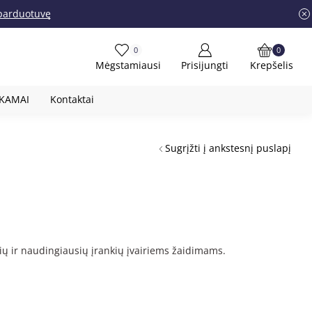
į parduotuvę
0
0
Mėgstamiausi
Prisijungti
Krepšelis
OKAMAI
Kontaktai
Sugrįžti į ankstesnį puslapį
sių ir naudingiausių įrankių įvairiems žaidimams.