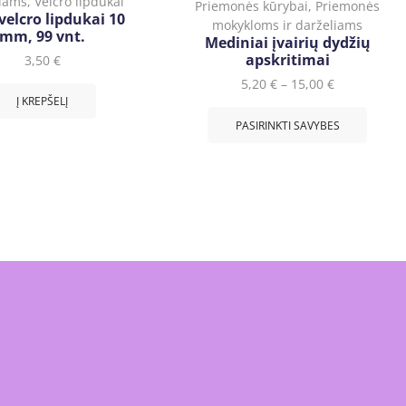
liams
,
Velcro lipdukai
Priemonės kūrybai
,
Priemonės
velcro lipdukai 10
mokykloms ir darželiams
mm, 99 vnt.
Mediniai įvairių dydžių
apskritimai
3,50
€
5,20
€
–
15,00
€
Į KREPŠELĮ
PASIRINKTI SAVYBES