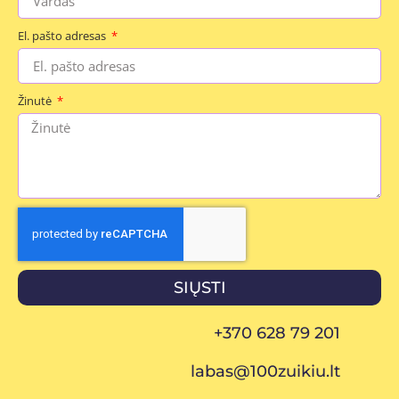
El. pašto adresas
Žinutė
SIŲSTI
+370 628 79 201
labas@100zuikiu.lt