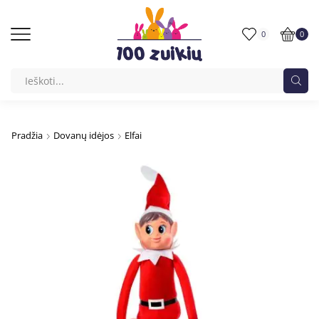
0
0
Pradžia
Dovanų idėjos
Elfai