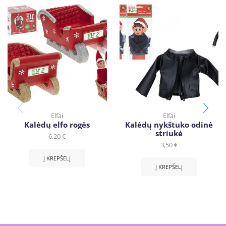
Elfai
Elfai
Kalėdų elfo rogės
Kalėdų nykštuko odinė
striukė
6,20
€
3,50
€
Į KREPŠELĮ
Į KREPŠELĮ