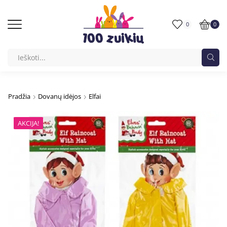
0
0
Pradžia
Dovanų idėjos
Elfai
AKCIJA!