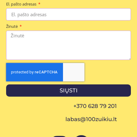
El. pašto adresas
Žinutė
SIŲSTI
+370 628 79 201
labas@100zuikiu.lt