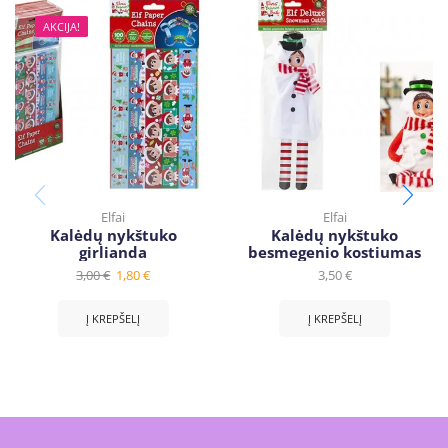
AKCIJA!
Elfai
Elfai
Kalėdų nykštuko
Kalėdų nykštuko
girlianda
besmegenio kostiumas
3,00
€
1,80
€
3,50
€
Į KREPŠELĮ
Į KREPŠELĮ