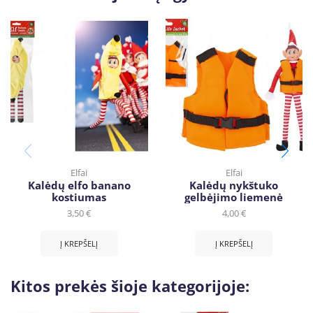
Elfai
Elfai
Kalėdų elfo banano
Kalėdų nykštuko
kostiumas
gelbėjimo liemenė
3,50
€
4,00
€
Į KREPŠELĮ
Į KREPŠELĮ
Kitos prekės šioje kategorijoje: