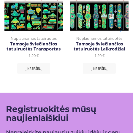
Nuplaunamos tatuiruotės
Nuplaunamos tatuiruotės
Tamsoje šviečiančios
Tamsoje šviečiančios
tatuiruotės Transportas
tatuiruotės Laikrodžiai
1,20
€
1,20
€
Į KREPŠELĮ
Į KREPŠELĮ
Registruokitės mūsų
naujienlaiškiui
Nepraleiskite naujausių zuikių idėjų ir gerų