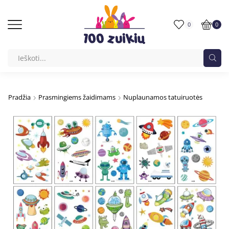
0
0
Pradžia
Prasmingiems žaidimams
Nuplaunamos tatuiruotės