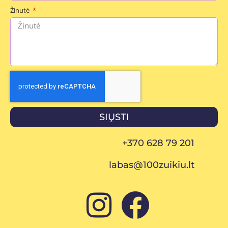
Žinutė
SIŲSTI
+370 628 79 201
labas@100zuikiu.lt