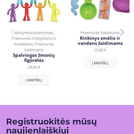
Mokymosi priemonės
,
Priemonės žaidimams
Rinkinys smėlio ir
Priemonės mokykloms ir
vandens žaidimams
darželiams
,
Priemonės
žaidimams
15,00
€
Spalvingos žmonių
figūrėlės
Į KREPŠELĮ
24,00
€
Į KREPŠELĮ
Registruokitės mūsų
naujienlaiškiui