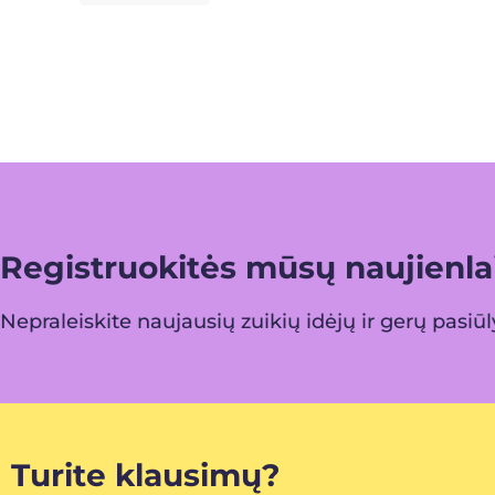
Registruokitės mūsų naujienlai
Nepraleiskite naujausių zuikių idėjų ir gerų pasiū
Turite klausimų?