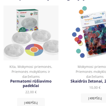
Kita
,
Mokymosi priemonės
,
Mokymosi priemo
Priemonės mokykloms ir
Priemonės mokyklo
darželiams
darželiams
Permatomi rūšiavimo
Skaidrūs žetonai, 
padėklai
10,00
€
22,00
€
Į KREPŠELĮ
Į KREPŠELĮ