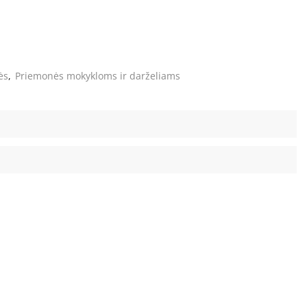
ės
,
Priemonės mokykloms ir darželiams