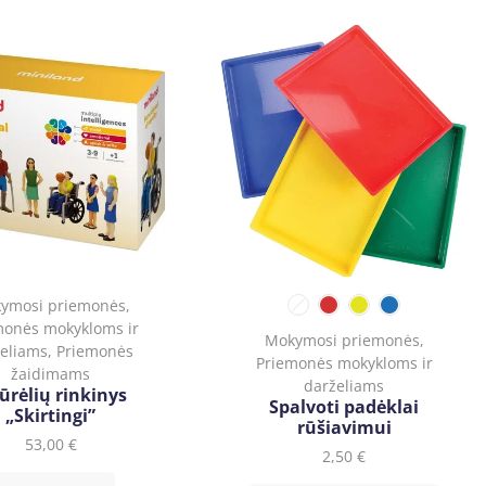
ymosi priemonės
,
monės mokykloms ir
Mokymosi priemonės
,
eliams
,
Priemonės
Priemonės mokykloms ir
žaidimams
darželiams
ūrėlių rinkinys
Spalvoti padėklai
„Skirtingi”
rūšiavimui
53,00
€
2,50
€