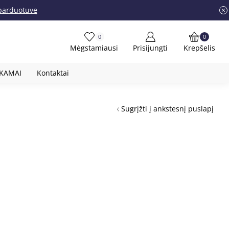
į parduotuvę
0
0
Mėgstamiausi
Prisijungti
Krepšelis
OKAMAI
Kontaktai
Sugrįžti į ankstesnį puslapį