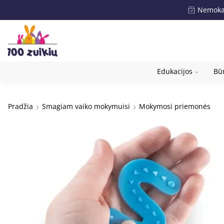
Nemokam
Edukacijos
Būr
Pradžia
Smagiam vaiko mokymuisi
Mokymosi priemonės