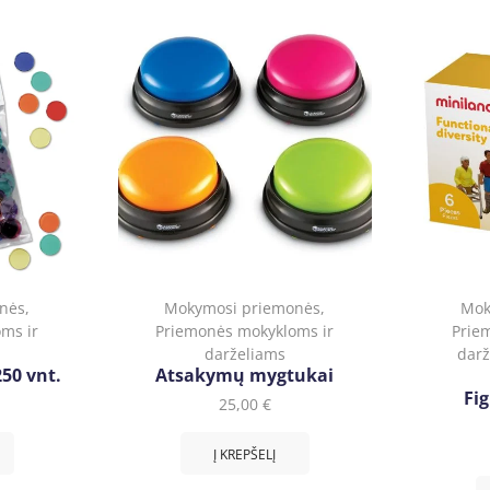
nės
,
Mokymosi priemonės
,
Mok
ms ir
Priemonės mokykloms ir
Prie
darželiams
darž
250 vnt.
Atsakymų mygtukai
Fig
25,00
€
Į KREPŠELĮ