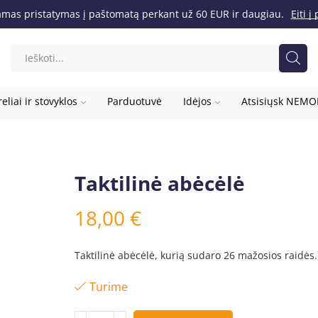
as pristatymas į paštomatą perkant už 60 EUR ir daugiau.
Eiti 
eliai ir stovyklos
Parduotuvė
Idėjos
Atsisiųsk NEM
Taktilinė abėcėlė
18,00
€
Taktilinė abėcėlė, kurią sudaro 26 mažosios raidės.
Turime