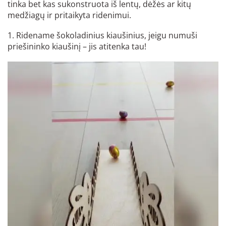
tinka bet kas sukonstruota iš lentų, dėžės ar kitų
medžiagų ir pritaikyta ridenimui.
1. Ridename šokoladinius kiaušinius, jeigu numuši
priešininko kiaušinį – jis atitenka tau!