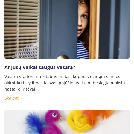
Ar Jūsų vaikai saugūs vasarą?
Vasara yra toks nuostabus metas, kupinas džiugių šeimos
akimirkų ir lydimas laisvės pojūčio. Vaikų nebeslegia mokslų
našta, o ir tėvai …
Skaityti »