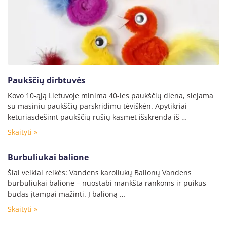
Paukščių dirbtuvės
Kovo 10-ąją Lietuvoje minima 40-ies paukščių diena, siejama
su masiniu paukščių parskridimu tėviškėn. Apytikriai
keturiasdešimt paukščių rūšių kasmet išskrenda iš …
Skaityti »
Burbuliukai balione
Šiai veiklai reikės: Vandens karoliukų Balionų Vandens
burbuliukai balione – nuostabi mankšta rankoms ir puikus
būdas įtampai mažinti. Į balioną …
Skaityti »